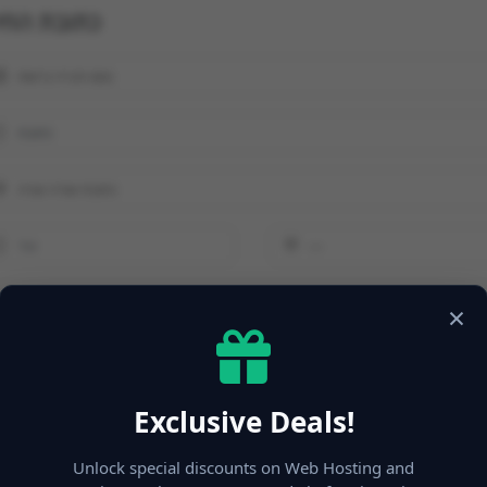
כתובת החי
×
Exclusive Deals!
מידע נו
(שדות החובה מסומנים עם *)
Unlock special discounts on Web Hosting and