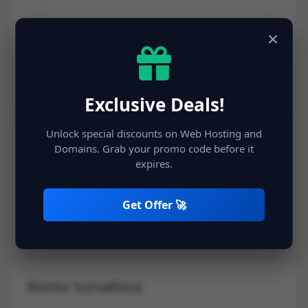
×
Exclusive Deals!
Unlock special discounts on Web Hosting and
Täiendav informatsioon
Domains. Grab your promo code before it
expires.
(kohustuslikud väljad on tähistatud*)
Get Offer 🚀
Konto turvalisus