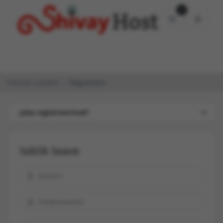
0
Ostukorv
Portaali avaleht
Registreeri
Juba registreerinud?
Isiklik teave