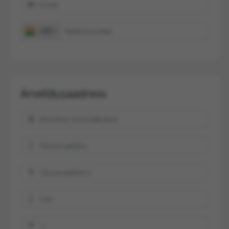
+91
Arveldusaadress