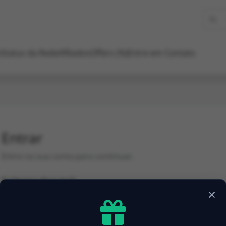
o
Status da Rede
Afiliados
Offers (%)
Entre em Contato
Entrar
Entre na sua conta para continuar.
Endereço de e-mail
×
Senha
Esqueceu a senha?