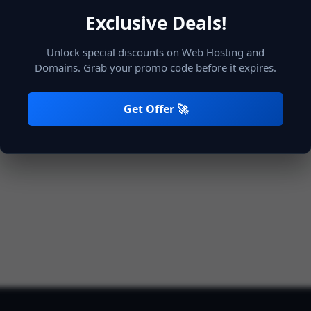
Exclusive Deals!
Unlock special discounts on Web Hosting and
Lembre de mim
Entrar
Domains. Grab your promo code before it expires.
Get Offer 🚀
Não registrado?
Criar conta