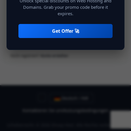
Unlock special discounts on Web Hosting and
Domains. Grab your promo code before it
expires.
Angemeldet bleiben
Anmelden
Get Offer 🚀
Nicht registriert?
Konto erstellen
Deutsch / INR
Kontaktieren Sie uns
Nutzungsbedingungen
Urheberrecht: © 2026 Shivay Host. Alle Rechte vorbehalten.