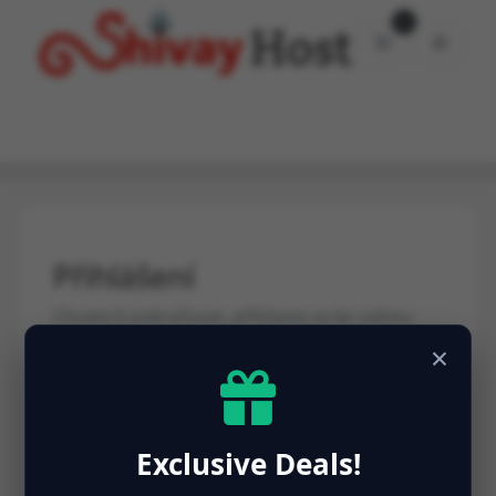
0
Nákupní Koší
Přihlášení
Chcete-li pokračovat, přihlaste se ke svému
účtu.
×
E-mailová adresa
Exclusive Deals!
Heslo
Zapomněli jste heslo?