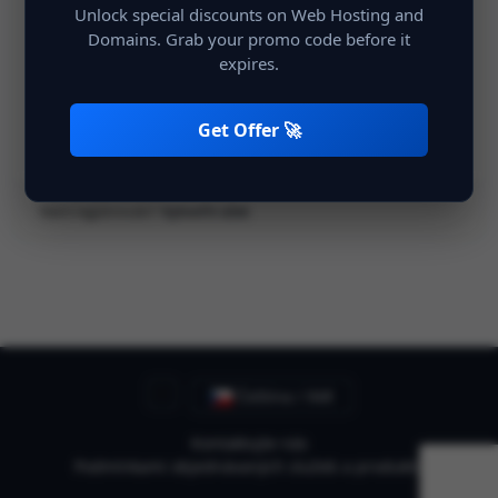
Unlock special discounts on Web Hosting and
Domains. Grab your promo code before it
expires.
Zapamatovat si mě
Přihlášení
Get Offer 🚀
Není registrován?
Vytvořit účet
Čeština / INR
Kontaktujte nás
Podmínkami objednávaných služeb a produktů