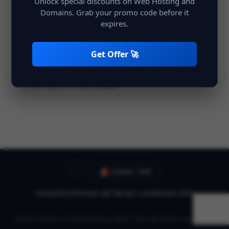
Unlock special discounts on Web Hosting and
Domains. Grab your promo code before it
expires.
Recordar Dades d'usuari
Entrada
Get Offer 🚀
No està registrat?
Crear compte
Català / INR
Contacti'ns
Termes del Servei i condicions d'ús
Drets d'autor © 2026 Shivay Host. Tots els drets reservats.