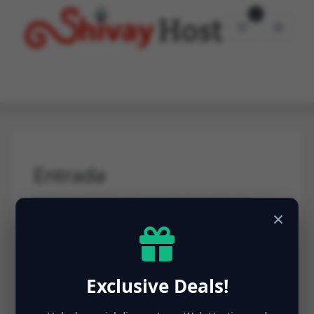
0
Carro de Com
Entrada
Inicia sessió al teu compte per continuar.
×
Direcció Email
Exclusive Deals!
Contrasenya
Ha perdut la contrasenya?