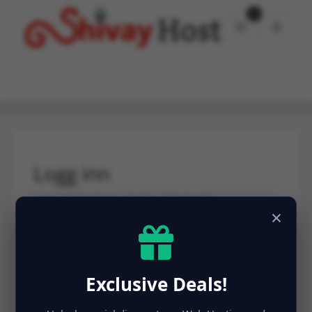
0
Handlevogn
Logg inn
Logg på kontoen din for å fortsette.
×
E-post *
Exclusive Deals!
Passord
Glemt Passord?