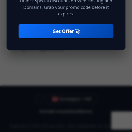
Unlock special discounts on Web Hosting and
Domains. Grab your promo code before it
expires.
Husk meg
Logg inn
Get Offer 🚀
Ikke registrert?
Opprett konto
Norwegian / INR
Kontakt oss
avtalevilkårene
Kopirett © 2026 Shivay Host. Alle rettigheter er reservert.