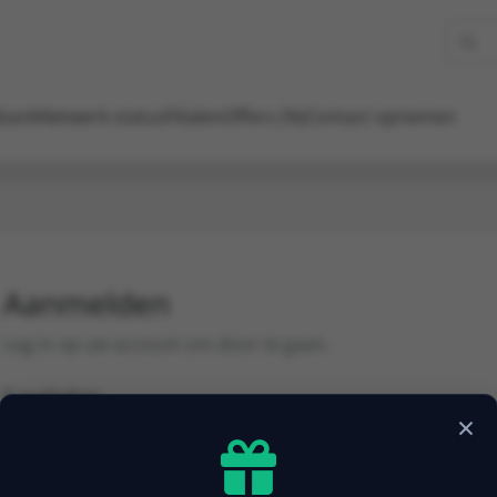
bank
Netwerk status
Filialen
Offers (%)
Contact opnemen
Aanmelden
Log in op uw account om door te gaan.
E-mailadres
×
Wachtwoord
Wachtwoord vergeten?