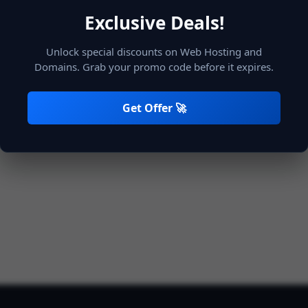
Exclusive Deals!
Unlock special discounts on Web Hosting and
Onthoudt mij
Aanmelden
Domains. Grab your promo code before it expires.
Get Offer 🚀
Niet geregistreerd?
Account aanmaken