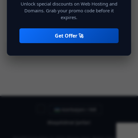
Unlock special discounts on Web Hosting and
Domains. Grab your promo code before it
expires.
Yadda saxla
Giriş
Get Offer 🚀
Qeydiyyatdan keçməyib?
Hesab yaradın
Azerbaijani / INR
Əlaqə
Xidmət Şərtləri
Müəllif hüquqları © 2026 Shivay Host. Bütün hüquqlar