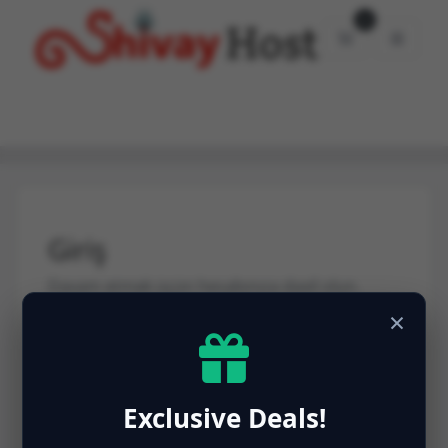
0
Səbət
Giriş
Davam etmək üçün hesabınıza daxil olun.
×
E-poçt ünvanı
Exclusive Deals!
Şifrə
Şifrəmi unutdum?