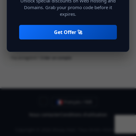
Unlock special discounts on Web Hosting and
Domains. Grab your promo code before it
expires.
Rester connecté
Se connecter
Get Offer 🚀
Pas enregistré ?
Créer un compte
Français / INR
Nous contacter
Conditions d'utilisation
Copyright © 2026 Shivay Host. Tous droits réservés.