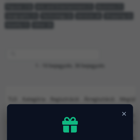
Popular (13)
Arts and Entertainment (1)
Business (1)
Geographic (1)
Technology (2)
Services (4)
Shopping (2)
Novelty (1)
Other (9)
1 - 10 bejegyzés. 30 bejegyzés
TLD
Kategória
Regisztráció
Átregisztáció
Megújítá
×
com
750.00 INR
750.00 INR
870.00 I
Popular
1 Év
1 Év
1 Év
SALE!
1,100.00