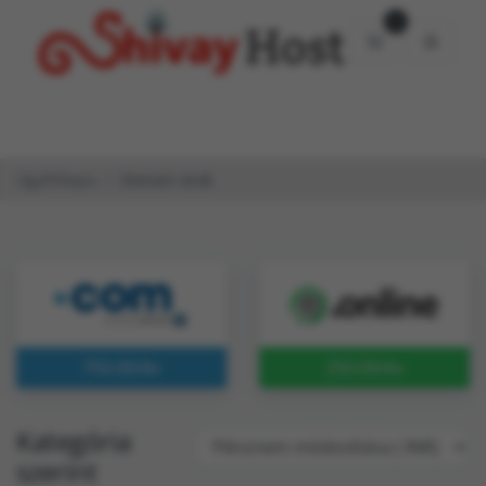
0
Bevásárlókosá
Ügyfélkapu
Domain árak
750.00/év
250.00/év
Kategória
szerint