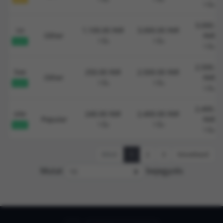
1 Év
3,000.00
co
1,100.00 INR
3,000.00 INR
Other
INR
1 Év
1 Év
NEW!
1 Év
2,500.00
live
250.00 INR
2,500.00 INR
Other
INR
1 Év
1 Év
NEW!
1 Év
2,400.00
site
240.00 INR
2,400.00 INR
Popular
INR
1 Év
1 Év
NEW!
1 Év
Előző
1
2
3
Következő
Mutat
bejegyzés