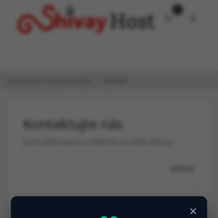
0
Nákupní Koší
Domovská stránka portálu
Kontakt
Kontaktujte nás
Jsme připraveni a čekáme na vaše dotazy
Jméno
×
E-mailová adresa