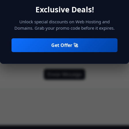
Exclusive Deals!
Unlock special discounts on Web Hosting and
Domains. Grab your promo code before it expires.
Get Offer 🚀
Enviar Missatge