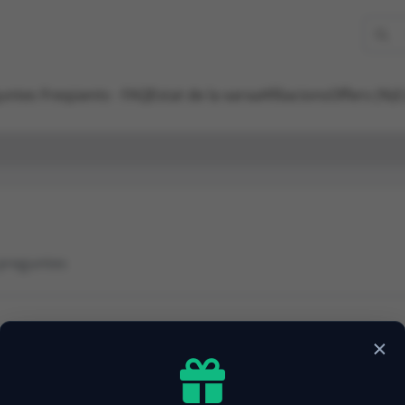
untes Freqüents - FAQ
Estat de la xarxa
Afiliacions
Offers (%)
C
 preguntes
×