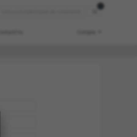
0
Carro de Comande
ontacti'ns
Compte