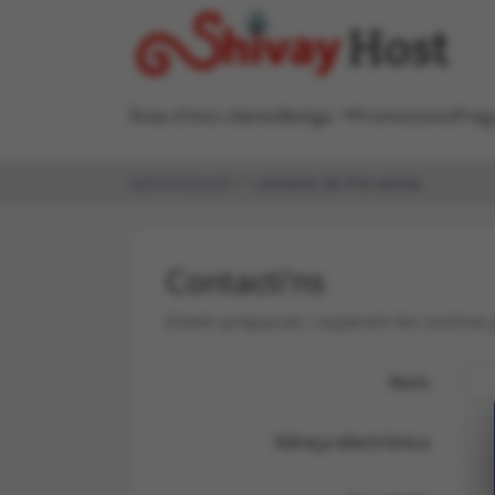
Àrea d'Inici clients
Botiga
Promocions
Preg
Administració
contacte de Pre-venda
Contacti'ns
Estem preparats i esperem les vostres
Nom
Adreça electrònica