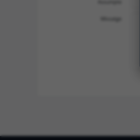
Assumpte
Missatge